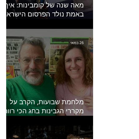
מאה שנה של קומבינות: איך
באמת נולד הפרסום הישראלי?
פרק 253 עם עמיר עירון-
מחבר הספר "מסע פרסום:
פרקים בחיי הפרסום הישראלי"
26 במאי
מלחמת שבועות, הקרב על
מקררי הגבינות בחג הכי רווחי
בשנה- פרק 438 עם מעין דר,
סמנכ״לית השיווק והמכירות
של מחלבות גד