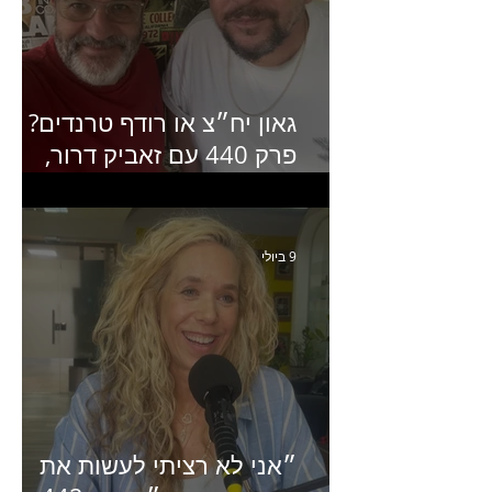
גאון יח״צ או רודף טרנדים?
פרק 440 עם זאביק דרור,
בעלים של משרד אסטרטגיה
ותקשורת
9 ביולי
״אני לא רציתי לעשות את