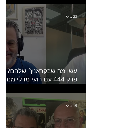
Humanz ישראל
23 ביולי
עשו מה שבקראנץ׳ שלהם?
פרק 444 עם רועי מדלי מנהל
קריאייטיב בגליקמן על הקמפיי
האחרון של קראנץ׳
19 ביולי