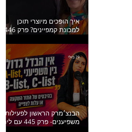
"מסע פרסום: פרקים בחיי
הפרסום הישראלי"
איך הופכים מיוצרי תוכן
למכונת קמפיינים? פרק 446
עם יערה אוחיון שותפה ב-izz
ומנהלת לשעבר של קהילת
היוצרים של טיקטוק
29 ביולי
הבנצ׳מרק הראשון לפעילות
משפיענים- פרק 445 עם לינוי
יחזקאל אלבו מנכ״לית