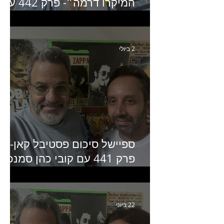
המיקרו דרמה״- פרק 442 עם
איילת ניצן סמנכ״לית השיווק
של יד2
2 ביולי
ספיישל סיכום פסטיבל קאן-
פרק 441 עם קובי כהן סמנכ״
קריאייטיב באדלר חומסקי
22 ביוני