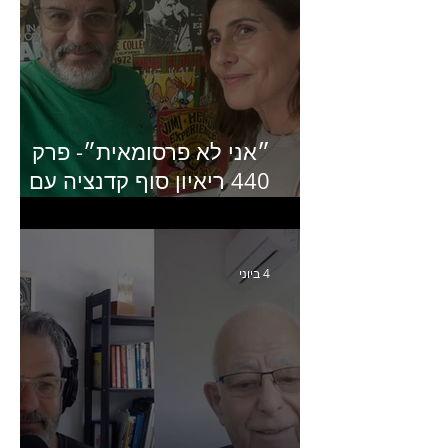
״אני לא פרסומאית״- פרק
440 ריאיון סוף קדנציה עם
שלי שמיר קינן לשעבר
מנכ״לית באומן בר ריבנאי
4 ביוני