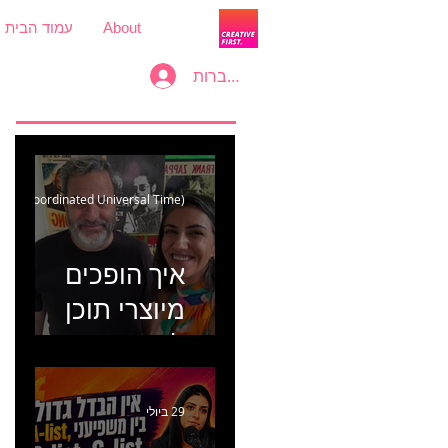
About
עמוד הבית
להתחברות
00 (Coordinated Universal Time)
איך הופכים
מיוצרי תוכן
למכונת
קמפיינים? פרק
446 עם יערה
29 ביולי