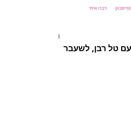
פייסבוק
דברו איתי
תו של המנכ״ל אהבה- פרק 371 עם טל רבן, לשעבר