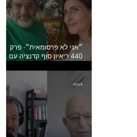
״אני לא פרסומאית״- פרק
440 ריאיון סוף קדנציה עם
שלי שמיר קינן לשעבר
מנכ״לית באומן בר ריבנאי
4 ביוני