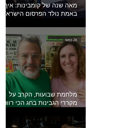
מאה שנה של קומבינות: איך
באמת נולד הפרסום הישראלי?
פרק 253 עם עמיר עירון-
מחבר הספר "מסע פרסום:
פרקים בחיי הפרסום הישראלי"
26 במאי
מלחמת שבועות, הקרב על
מקררי הגבינות בחג הכי רווחי
בשנה- פרק 438 עם מעין דר,
סמנכ״לית השיווק והמכירות
של מחלבות גד