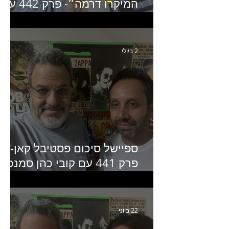
המיקרו דרמה״- פרק 442 עם
איילת ניצן סמנכ״לית השיווק
של יד2
2 ביולי
ספיישל סיכום פסטיבל קאן-
פרק 441 עם קובי כהן סמנכ״
קריאייטיב באדלר חומסקי
22 ביוני