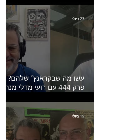
Humanz ישראל
23 ביולי
עשו מה שבקראנץ׳ שלהם?
פרק 444 עם רועי מדלי מנהל
קריאייטיב בגליקמן על הקמפיי
האחרון של קראנץ׳
19 ביולי