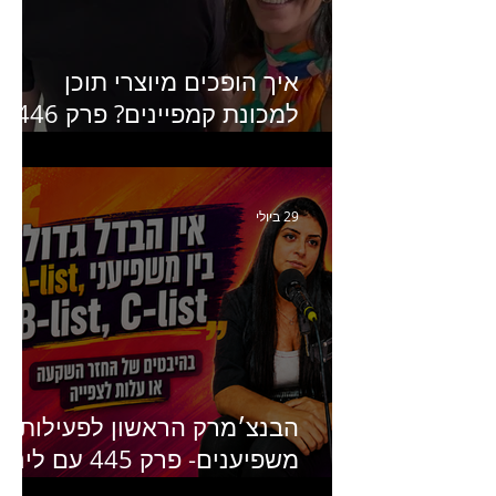
"מסע פרסום: פרקים בחיי
הפרסום הישראלי"
איך הופכים מיוצרי תוכן
למכונת קמפיינים? פרק 446
עם יערה אוחיון שותפה ב-izz
ומנהלת לשעבר של קהילת
היוצרים של טיקטוק
29 ביולי
הבנצ׳מרק הראשון לפעילות
משפיענים- פרק 445 עם לינוי
יחזקאל אלבו מנכ״לית