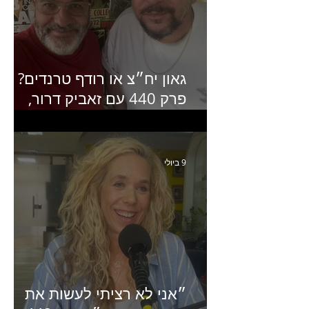
גאון יח״צ או רודף טרנדים?
פרק 440 עם זאביק דרור,
בעלים של משרד אסטרטגיה
ותקשורת
9 ביולי
״אני לא רציתי לעשות את