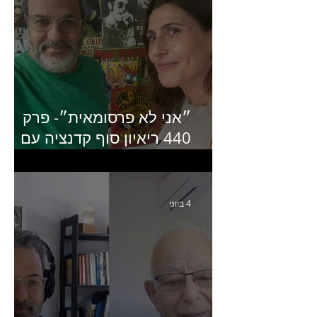
״אני לא פרסומאית״- פרק
440 ריאיון סוף קדנציה עם
שלי שמיר קינן לשעבר
מנכ״לית באומן בר ריבנאי
4 ביוני