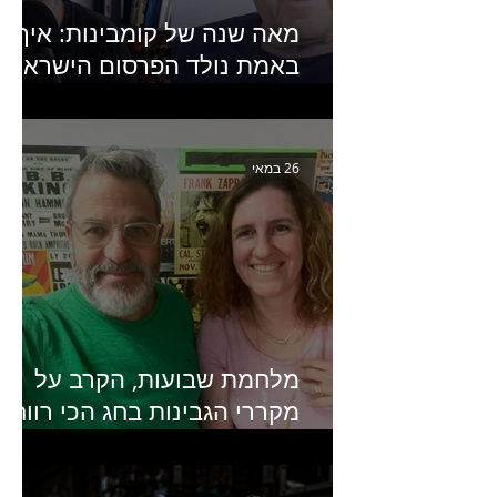
מאה שנה של קומבינות: איך
באמת נולד הפרסום הישראלי?
פרק 253 עם עמיר עירון-
מחבר הספר "מסע פרסום:
פרקים בחיי הפרסום הישראלי"
26 במאי
מלחמת שבועות, הקרב על
מקררי הגבינות בחג הכי רווחי
בשנה- פרק 438 עם מעין דר,
סמנכ״לית השיווק והמכירות