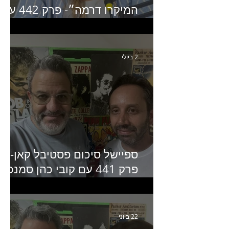
המיקרו דרמה״- פרק 442 עם
איילת ניצן סמנכ״לית השיווק
של יד2
2 ביולי
ספיישל סיכום פסטיבל קאן-
פרק 441 עם קובי כהן סמנכ״
קריאייטיב באדלר חומסקי
22 ביוני