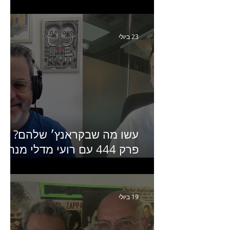
יחזקאל אלבו מנכ״לית
Humanz ישראל
23 ביולי
עשו מה שבקראנץ׳ שלהם?
פרק 444 עם רועי מדלי מנהל
קריאייטיב בגליקמן על הקמפיי
האחרון של קראנץ׳
19 ביולי