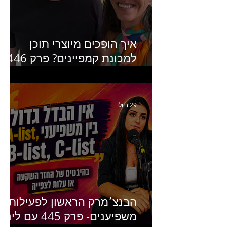
איך הופכים מיוצרי תוכן
למכונת קמפיינים? פרק 446
עם יערה אוחיון שותפה ב-izz
ומנהלת לשעבר של קהילת
היוצרים של טיקטוק
29 ביולי
הבנצ׳מרק הראשון לפעילות
משפיענים- פרק 445 עם לינוי