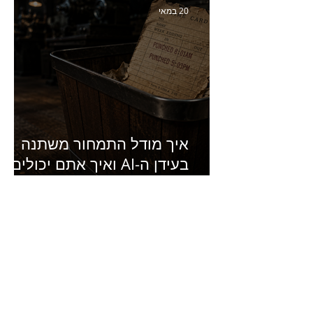
של מחלבות גד
20 במאי
איך מודל התמחור משתנה
בעידן ה-AI ואיך אתם יכולים
להרוויח מזה?