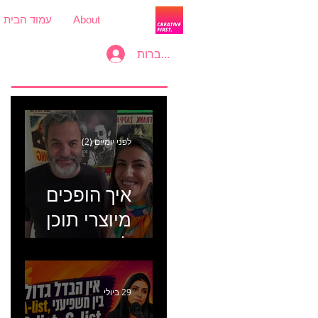
About
עמוד הבית
להתחברות
לפני יומיים (2)
איך הופכים
מיוצרי תוכן
למכונת
קמפיינים? פרק
446 עם יערה
29 ביולי