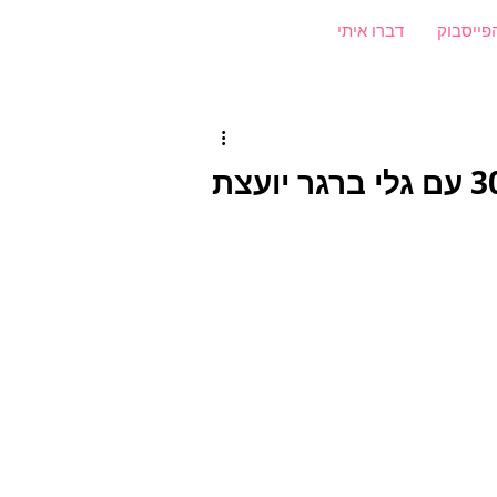
פייסבוק
דברו איתי
סודות התוכן של סופרפארם- פרק 309 עם גלי ברגר יועצת