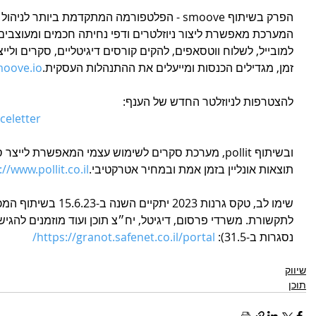
הפרק בשיתוף smoove - הפלטפורמה המתקדמת ביות
המערכת מאפשרת ליצור ניוזלטרים ודפי נחיתה חכמים ומעוצבים,
למובייל, לשלוח ווטסאפים, להקים קורסים דיגיטליים, סקרים וליי
זמן, מגדילים הכנסות ומייעלים את ההתנהלות העסקית.
oove.io/
להצטרפות לניוזלטר החדש של הענף:
iceletter
ובשיתוף pollit, מערכת סקרים לשימוש עצמי המאפשרת ליי
תוצאות אונליין בזמן אמת ובמחיר אטרקטיבי.
://www.pollit.co.il/
שימו לב, טקס גרנות 2023 
לתקשורת. משרדי פרסום, דיגיטל, יח״צ תוכן ועוד מוזמנים להגיש
נסגרות ב-31.5): 
https://granot.safenet.co.il/portal/
שיווק
תוכן