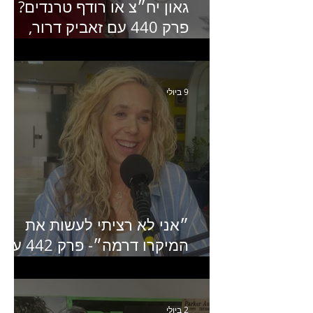
גאון יח״צ או רודף טרנדים?
פרק 440 עם זאביק דרור,
בעלים של משרד אסטרטגיה
ותקשורת
9 ביולי
״אני לא רציתי לעשות את
המיקרו דרמה״- פרק 442 עם
איילת ניצן סמנכ״לית השיווק
של יד2
2 ביולי