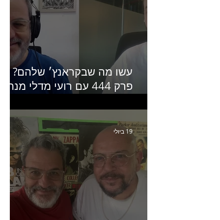
עשו מה שבקראנץ׳ שלהם?
פרק 444 עם רועי מדלי מנהל
קריאייטיב בגליקמן על הקמפיי
האחרון של קראנץ׳
19 ביולי