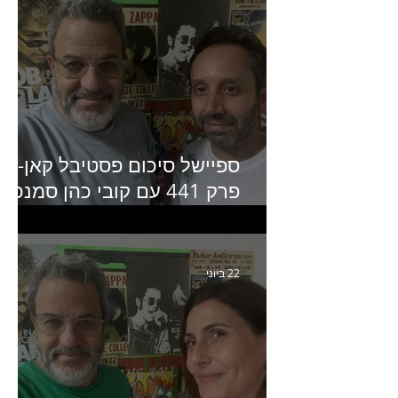
ספיישל סיכום פסטיבל קאן-
פרק 441 עם קובי כהן סמנכ״
קריאייטיב באדלר חומסקי
22 ביוני