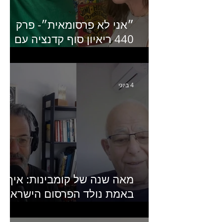
״אני לא פרסומאית״- פרק
440 ריאיון סוף קדנציה עם
שלי שמיר קינן לשעבר
מנכ״לית באומן בר ריבנאי
4 ביוני
מאה שנה של קומבינות: איך
באמת נולד הפרסום הישראלי?
פרק 253 עם עמיר עירון-