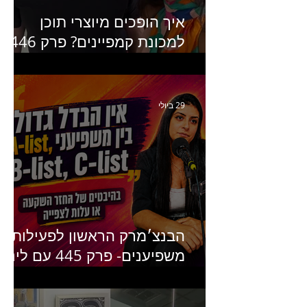
איך הופכים מיוצרי תוכן
למכונת קמפיינים? פרק 446
עם יערה אוחיון שותפה ב-izz
ומנהלת לשעבר של קהילת
היוצרים של טיקטוק
29 ביולי
הבנצ׳מרק הראשון לפעילות
משפיענים- פרק 445 עם לינוי
יחזקאל אלבו מנכ״לית
Humanz ישראל