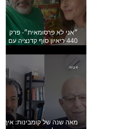
״אני לא פרסומאית״- פרק
440 ריאיון סוף קדנציה עם
שלי שמיר קינן לשעבר
מנכ״לית באומן בר ריבנאי
4 ביוני
מאה שנה של קומבינות: איך