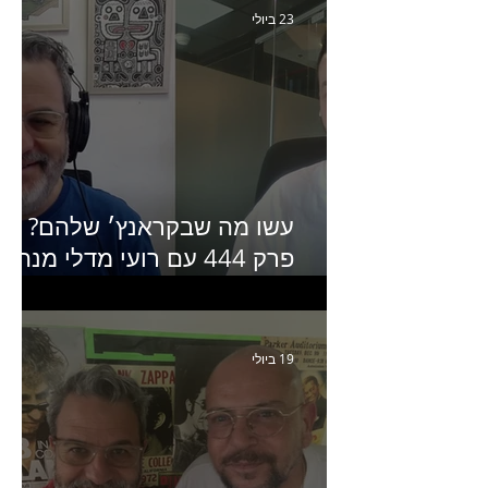
23 ביולי
עשו מה שבקראנץ׳ שלהם?
פרק 444 עם רועי מדלי מנהל
קריאייטיב בגליקמן על הקמפיי
האחרון של קראנץ׳
19 ביולי