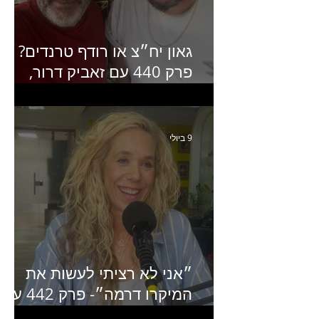
גאון יח״צ או רודף טרנדים?
פרק 440 עם זאביק דרור,
בעלים של משרד אסטרטגיה
ותקשורת
9 ביולי
״אני לא רציתי לעשות את
המיקרו דרמה״- פרק 442 עם
איילת ניצן סמנכ״לית השיווק