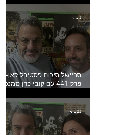
של יד2
2 ביולי
ספיישל סיכום פסטיבל קאן-
פרק 441 עם קובי כהן סמנכ״
קריאייטיב באדלר חומסקי
22 ביוני