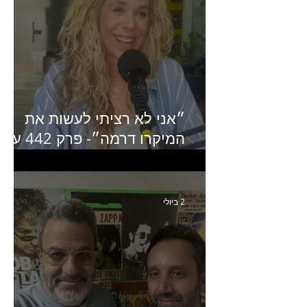
״אני לא רציתי לעשות את
המיקרו דרמה״- פרק 442 עם
איילת ניצן סמנכ״לית השיווק
של יד2
2 ביולי