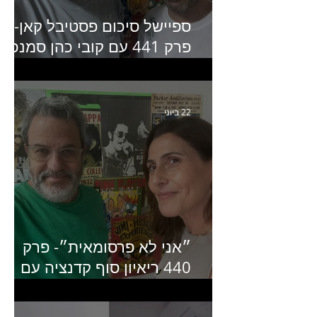
ספיישל סיכום פסטיבל קאן-
פרק 441 עם קובי כהן סמנכ״
קריאייטיב באדלר חומסקי
22 ביוני
״אני לא פרסומאית״- פרק
440 ריאיון סוף קדנציה עם
שלי שמיר קינן לשעבר
מנכ״לית באומן בר ריבנאי