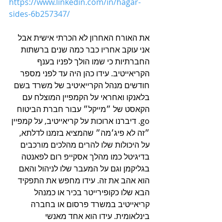
https://www.linkedin.com/in/hagar-
sides-6b257347/
את האורח האחרון לא הכרתי אישית אבל 
אני עוקב אחריו כבר כמה שנים ברשתות 
החברתיות כי שמו הולך לפניו בענף 
הקריאייטיב. עידו כהן היה עד לפני מספר 
חודשים מנהל הקרייאיטיב של משרד בשם 
בלאנקו ואחראי על הקמפיין המוצלח עם 
הקאסט של ״מייקל״ עבור חברת הביטוח 
go. דיברנו ארוכות על קריאייטיב, על קמפיין 
״זה לא פיג׳מה״ שהמציא בזמנו לדלתא, 
על היכולות שלו להרים מהלכים מורכבים 
בדיגיטל כמו מהלך אסקייפ רום לפאנטה 
בגליקמן וגם על המעבר שלו לניהול והאם 
הוא אהב את זה. עידו מחפש את התפקיד 
הבא שלו כקופירייטר בכיר או כמנהל 
קריאייטיב במשרד פרסום או בחברה 
בינלאומית. עידו הוא אחד מאנשי 