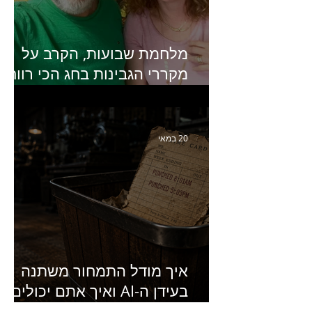
מלחמת שבועות, הקרב על
מקררי הגבינות בחג הכי רווחי
בשנה- פרק 438 עם מעין דר,
סמנכ״לית השיווק והמכירות
של מחלבות גד
20 במאי
איך מודל התמחור משתנה
בעידן ה-AI ואיך אתם יכולים
להרוויח מזה?