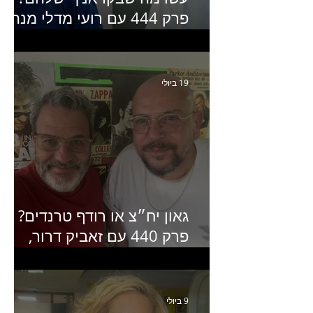
פרק 444 עם רועי מדלי מנהל
קריאייטיב בגליקמן על הקמפיי
האחרון של קראנץ׳
19 ביולי
גאון יח״צ או רודף טרנדים?
פרק 440 עם זאביק דרור,
בעלים של משרד אסטרטגיה
ותקשורת
9 ביולי