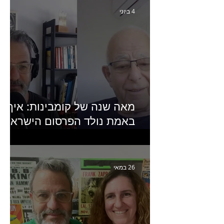
4 ביוני
מאה שנה של קומבינות: איך
באמת נולד הפרסום הישראלי?
פרק 253 עם עמיר עירון-
מחבר הספר "מסע פרסום:
פרקים בחיי הפרסום הישראלי"
26 במאי