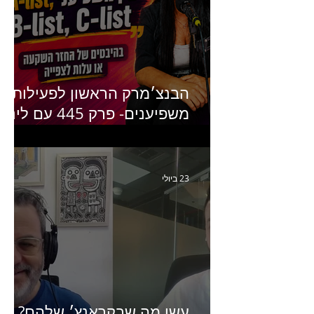
הבנצ׳מרק הראשון לפעילות
משפיענים- פרק 445 עם לינוי
יחזקאל אלבו מנכ״לית
Humanz ישראל
23 ביולי
עשו מה שבקראנץ׳ שלהם?