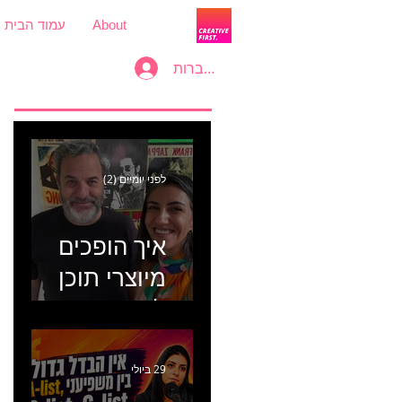
About
עמוד הבית
להתחברות
לפני יומיים (2)
איך הופכים
מיוצרי תוכן
למכונת
קמפיינים? פרק
446 עם יערה
29 ביולי