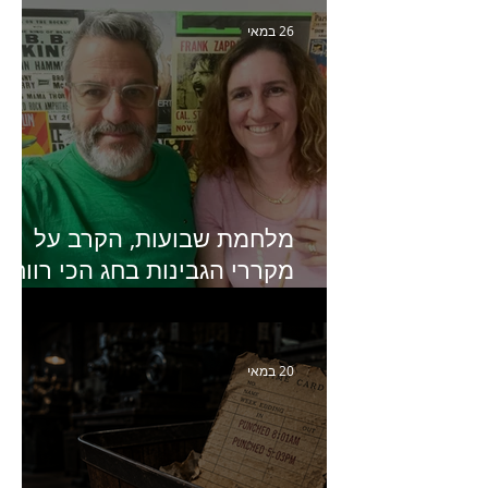
פרקים בחיי הפרסום הישראלי"
26 במאי
מלחמת שבועות, הקרב על
מקררי הגבינות בחג הכי רווחי
בשנה- פרק 438 עם מעין דר,
סמנכ״לית השיווק והמכירות
של מחלבות גד
20 במאי