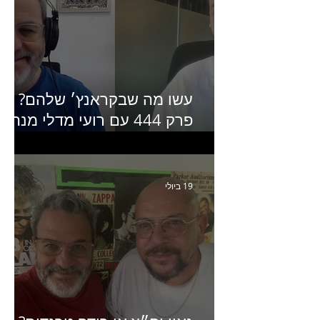
עשו מה שבקראנץ׳ שלהם?
פרק 444 עם רועי מדלי מנהל
קריאייטיב בגליקמן על הקמפיי
האחרון של קראנץ׳
19 ביולי