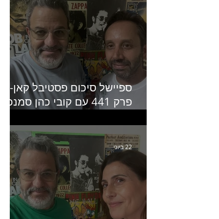
ספיישל סיכום פסטיבל קאן-
פרק 441 עם קובי כהן סמנכ״
קריאייטיב באדלר חומסקי
22 ביוני