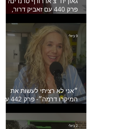
גאון יח״צ או רודף טרנדים?
פרק 440 עם זאביק דרור,
בעלים של משרד אסטרטגיה
ותקשורת
9 ביולי
״אני לא רציתי לעשות את
המיקרו דרמה״- פרק 442 עם
איילת ניצן סמנכ״לית השיווק
של יד2
2 ביולי