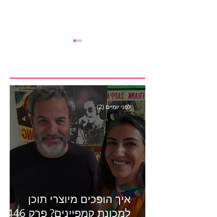
לפני יומיים (2)
עשו מה שבקראנץ׳
שלהם? פרק 444 עם רועי
מדלי מנהל קריאייטיב
בגליקמן על הקמפיין
האחרון של קראנץ׳
איך הופכים מיוצרי תוכן
למכונת קמפיינים? פרק 446