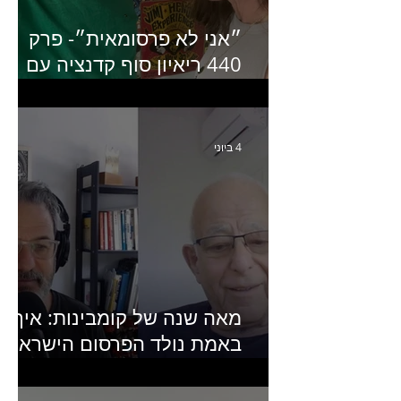
״אני לא פרסומאית״- פרק
440 ריאיון סוף קדנציה עם
שלי שמיר קינן לשעבר
מנכ״לית באומן בר ריבנאי
4 ביוני
מאה שנה של קומבינות: איך
באמת נולד הפרסום הישראלי?
פרק 253 עם עמיר עירון-
מחבר הספר "מסע פרסום: