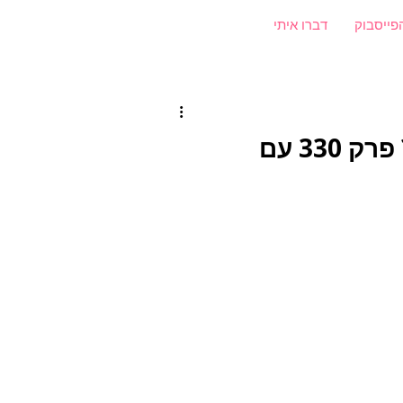
פייסבוק
דברו איתי
מה למדתי על הסברה בימי מלחמה? פרק 330 עם