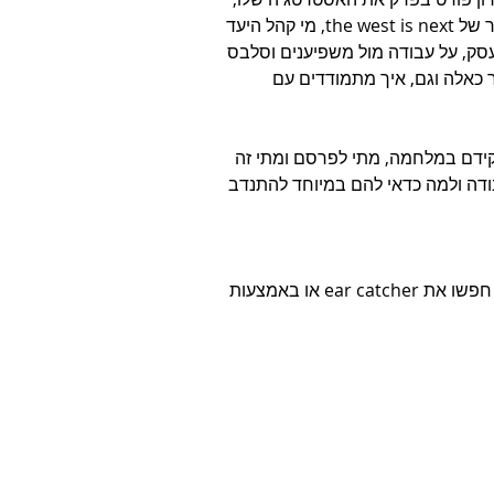
מה המסרים הפוזיטיביים ונגטיביים שעובדים, למה הוא נגד המסר של the west is next, מי קהל היעד 
עסק, על עבודה מול משפיענים וסלבס 
ר כאלה וגם, איך מתמודדים עם 
ידם במלחמה, מתי לפרסם ומתי זה 
ודה ולמה כדאי להם במיוחד להתנדב 
מוזמנים ומוזמנות להאזין באמצעות כל אפליקציות הפודקאסטים, חפשו את ear catcher או באמצעות 