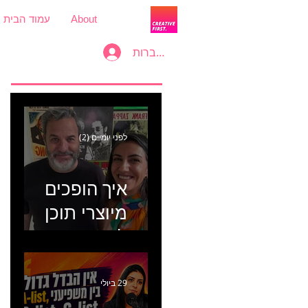
About
עמוד הבית
להתחברות
לפני יומיים (2)
איך הופכים
מיוצרי תוכן
למכונת
קמפיינים? פרק
446 עם יערה
29 ביולי