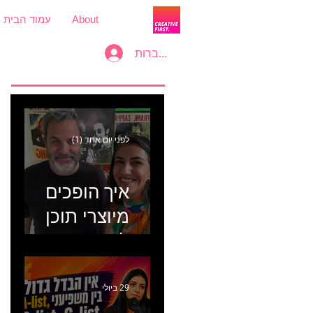
About
עמוד הבית
להתחברות
לפני יום אחד (1)
איך הופכים
מיוצרי תוכן
למכונת
קמפיינים? פרק
446 עם יערה
29 ביולי