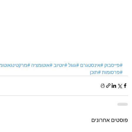
#פייסבוק
#אינסטגרם
#גוגל
#יוטיוב
#אוטומציה
#מרקטינגאוטומי
#פרסומות
#תוכן
פוסטים אחרונים