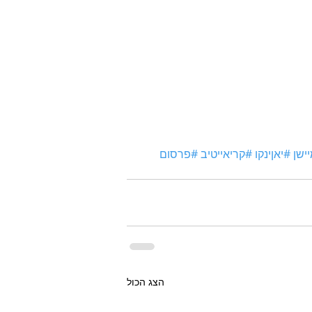
ישן
#יאןינקו
#קריאייטיב
#פרסום
הצג הכול