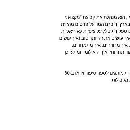
 הוא מנהלת את קבוצת "מקצועני 
רץ. דיברנו המון על פרסום מהזוית 
ספק דיגיטלי, על ציפיות לא ריאליות 
ך עושים את זה יותר טוב (איך עושים 
 איך מרוויחים, איך מתמחרים, 
ד תחרותי, איך הוא לומד ומתעדכן 
הפרק בשיתוף פוקוס, מוצר הוידאו החדש של אאוטבריין המאפשר למותגים לספר סיפור וידאו ב-60 