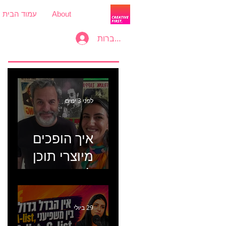
About
עמוד הבית
להתחברות
לפני 3 ימים
איך הופכים
מיוצרי תוכן
למכונת
קמפיינים? פרק
446 עם יערה
29 ביולי