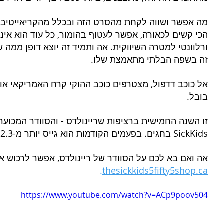
מה אפשר ושווה לקחת מהסרט הזה ובכלל מהקריאייטיב ש
הכי קשים לכאורה, אפשר לעטוף בהומור, כל עוד הוא אינט
ורלוונטי למטרה השיווקית. אה ותמיד זה יוצא דופן ממה 
זה בשפה הבלתי מתאמצת שלו.
אל כוכב דדפול, מצטרפים כוכב ההוקי קרח האמריקאי אוסט
בובל.
זו השנה החמישית ברציפות שריינולדס - והסוודר המכוער ש
SickKids בחגים. בפעמים הקודמות הוא גייס יותר מ-2.3 מיליון דולר. 
אה ואם בא לכם על הסוודר של ריינולדס, אפשר לרכוש אות
.
thesickkids5fifty5shop.ca
https://www.youtube.com/watch?v=ACp9poov504