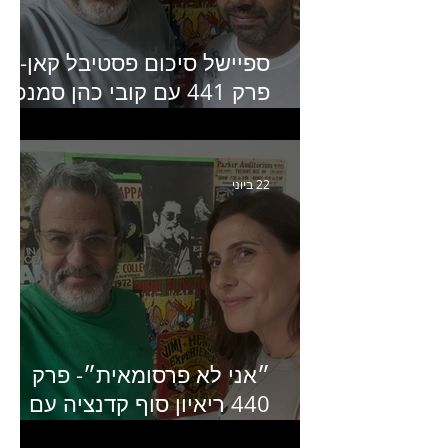
ספיישל סיכום פסטיבל קאן-
פרק 441 עם קובי כהן סמנכ״
קריאייטיב באדלר חומסקי
22 ביוני
״אני לא פרסומאית״- פרק
440 ריאיון סוף קדנציה עם
שלי שמיר קינן לשעבר