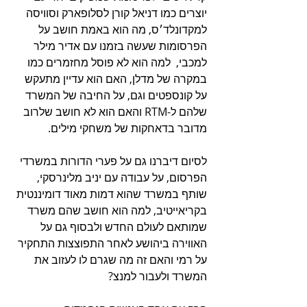
יוצרים כמו דניאל קורן לסלופארק וסוויסה 
למקדונלד׳ס, מה הוא באמת חושב על 
הפרסומות שעשה בזמנו עם אדיר מילר 
למכבי,  למה הוא לא פוסל מחזמרים כמו 
במקרה של מדלן, האם הוא עדיין מתעקש 
על קונספטים וגם, על החיבה של המשרד 
שלהם ל-RTM והאם הוא לא חושב שלרוב 
מדובר בדאחקות של משחקי מילים.
לסיום דיברנו גם על פערי הדורות במשרדי 
הפרסום, על עבודה עם יניב מלינרסקי, 
שותף במשרד שהוא דמות מאוד דומיננטית 
בקריאייטיב, למה הוא חושב שהם משרד 
שמותאם לעולם החדש ולבסוף גם על 
האווירה ביהושע לאחר התפוצצות התחקיר 
על רמי והאם זה מה שגרם לו לעזוב את 
המשרד ולעבור למנצ?