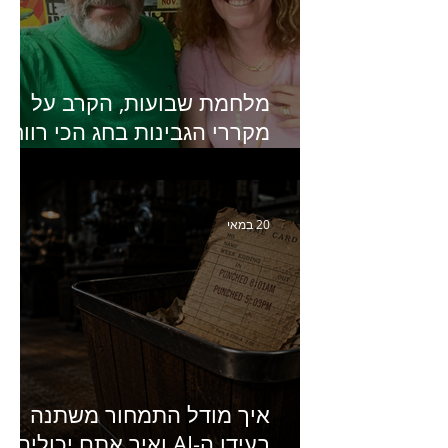
מלחמת שבועות, הקרב על
מקררי הגבינות בחג הכי רווחי
בשנה- פרק 438 עם מעין דר,
סמנכ״לית השיווק והמכירות
של מחלבות גד
20 במאי
איך מודל התמחור משתנה
בעידן ה-AI ואיך אתם יכולים