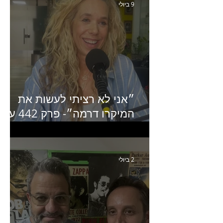
9 ביולי
״אני לא רציתי לעשות את
המיקרו דרמה״- פרק 442 עם
איילת ניצן סמנכ״לית השיווק
של יד2
2 ביולי