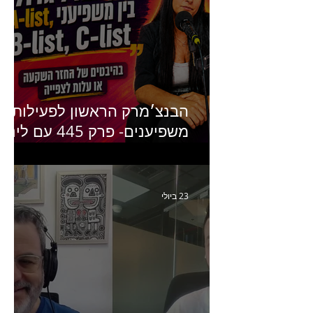
הבנצ׳מרק הראשון לפעילות
משפיענים- פרק 445 עם לינוי
יחזקאל אלבו מנכ״לית
Humanz ישראל
23 ביולי