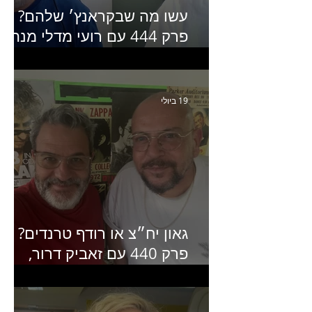
עשו מה שבקראנץ׳ שלהם?
פרק 444 עם רועי מדלי מנהל
קריאייטיב בגליקמן על הקמפיי
האחרון של קראנץ׳
19 ביולי
גאון יח״צ או רודף טרנדים?
פרק 440 עם זאביק דרור,
בעלים של משרד אסטרטגיה
ותקשורת