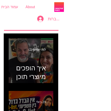
About
עמוד הבית
להתחברות
לפני יומיים (2)
איך הופכים
מיוצרי תוכן
למכונת
קמפיינים? פרק
446 עם יערה
29 ביולי