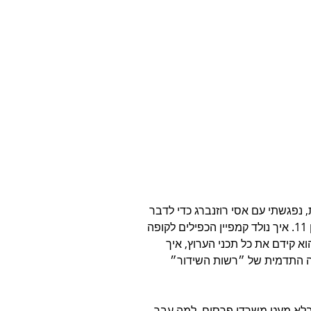
, נפגשתי עם אסי רוזנברג כדי לדבר 
על הקשר בין קריאייטיב, פרסום, תוכן בטלוויזיה ובניית המותג כאן 11. איך נולד קמפיין הכפילים לקופה 
 קידם את כל תכני הערוץ, איך 
ה התדמית של ״רשות השידור״ 
בלא מעט משרדי פרסום, למה עבר 