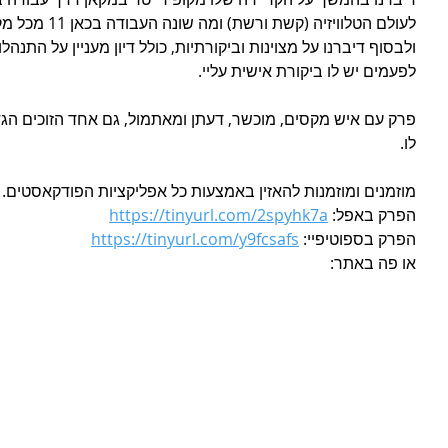
לעולם הטלוויזיה 
ולבסוף דיברנו על מצוינות וביקורתיות, כולל דיון מעניין על התנה
לפעמים יש לו ביקורת אישית עליי.
פרק עם איש מקסים, מוכשר, דעתן ומאתמול, גם אחד הזוכים הגד
לו.
מוזמנים ומוזמנות להאזין באמצעות כל אפליקציות הפודקאסטים. חפשו את er
הפרק באפל: 
https://tinyurl.com/2spyhk7a
הפרק בספוטיפיי: 
https://tinyurl.com/y9fcsafs
או פה באתר: