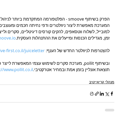
הפרק בשיתוף smoove - הפלטפורמה המתקדמת ביות
המערכת מאפשרת ליצור ניוזלטרים ודפי נחיתה חכמים ומעוצבים,
למובייל, לשלוח ווטסאפים, להקים קורסים דיגיטליים, סקרים וליי
זמן, מגדילים הכנסות ומייעלים את ההתנהלות העסקית.
oove.io/
להצטרפות לניוזלטר החדש של הענף: 
e-first.co.il/juiceletter
ובשיתוף pollit, מערכת סקרים לשימוש עצמי המאפשרת ליי
תוצאות אונליין בזמן אמת ובמחיר אטרקטיבי.
://www.pollit.co.il/
מנהלי קריאייטיב