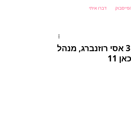
פייסבוק
דברו איתי
״אמא הבאתי זהב בגרנות!״ פרק 312 אסי רוזנברג, מנהל
 11