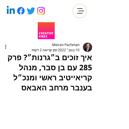
Meiran Pachman
10 בנוב׳ 2022
זמן קריאה 2 דקות
איך זוכים ב״גרנות״? פרק
285 עם בן סבר, מנהל
קריאייטיב ראשי ומנכ״ל
בענבר מרחב האבאס