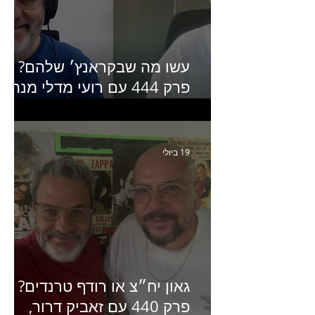
עשו מה שבקראנץ׳ שלהם?
פרק 444 עם רועי מדלי מנהל
קריאייטיב בגליקמן על הקמפיי
האחרון של קראנץ׳
19 ביולי
גאון יח״צ או רודף טרנדים?
פרק 440 עם זאביק דרור,