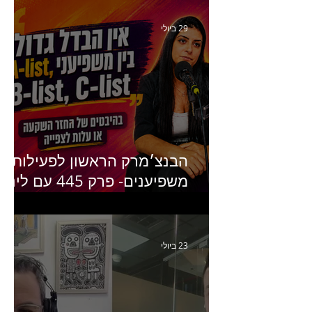
ומנהלת לשעבר של קהילת
היוצרים של טיקטוק
29 ביולי
הבנצ׳מרק הראשון לפעילות
משפיענים- פרק 445 עם לינוי
יחזקאל אלבו מנכ״לית
Humanz ישראל
23 ביולי