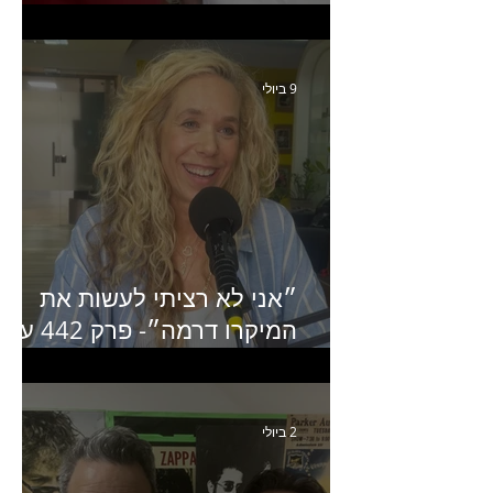
בעלים של משרד אסטרטגיה
ותקשורת
9 ביולי
״אני לא רציתי לעשות את
המיקרו דרמה״- פרק 442 עם
איילת ניצן סמנכ״לית השיווק
של יד2
2 ביולי