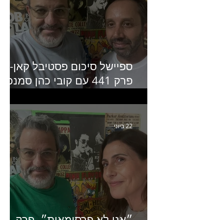
ספיישל סיכום פסטיבל קאן-
פרק 441 עם קובי כהן סמנכ״
קריאייטיב באדלר חומסקי
22 ביוני
״אני לא פרסומאית״- פרק