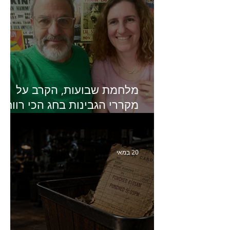
מלחמת שבועות, הקרב על
מקררי הגבינות בחג הכי רווחי
בשנה- פרק 438 עם מעין דר,
סמנכ״לית השיווק והמכירות
של מחלבות גד
20 במאי