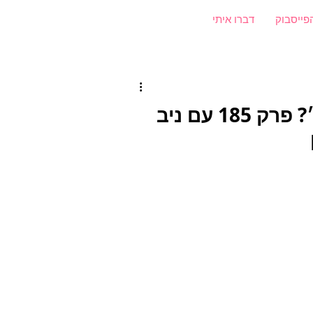
פייסבוק
דברו איתי
למה אני נגד קריאייטיב ״של פרסים״? פרק 185 עם ניב