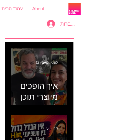
About
עמוד הבית
להתחברות
לפני יומיים (2)
איך הופכים
מיוצרי תוכן
למכונת
קמפיינים? פרק
446 עם יערה
29 ביולי