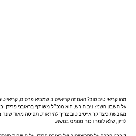
מהו קריאייטיב טוב? האם זה קריאייטיב שמביא פרסים, קריאייטי
על חשבון השני? ניב חורש, הוא מנכ״ל משותף בראובני פרידן וב
מגובשת כיצד קריאייטיב טוב צריך להיראות, תפיסה מאוד שונה משלי
לדיון, שלא לומר ויכוח מנומס בנושא.
דיברנו הרבה על הקריאייטיב של ראובני פרידן, על חשיבות האסטרט