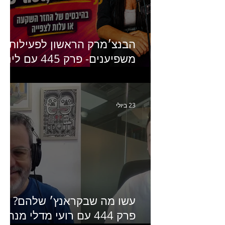
הבנצ׳מרק הראשון לפעילות
משפיענים- פרק 445 עם לינוי
יחזקאל אלבו מנכ״לית
Humanz ישראל
23 ביולי
עשו מה שבקראנץ׳ שלהם?
פרק 444 עם רועי מדלי מנהל