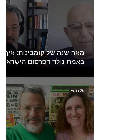
מאה שנה של קומבינות: איך
באמת נולד הפרסום הישראלי?
פרק 253 עם עמיר עירון-
מחבר הספר "מסע פרסום:
פרקים בחיי הפרסום הישראלי"
26 במאי