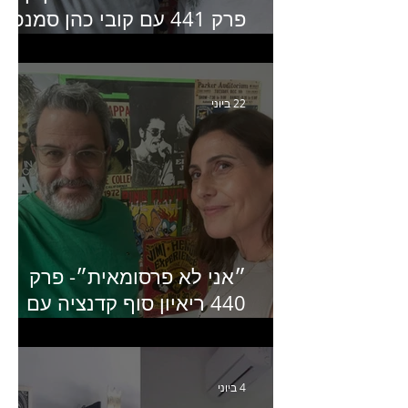
פרק 441 עם קובי כהן סמנכ״
קריאייטיב באדלר חומסקי
22 ביוני
״אני לא פרסומאית״- פרק
440 ריאיון סוף קדנציה עם
שלי שמיר קינן לשעבר
מנכ״לית באומן בר ריבנאי
4 ביוני