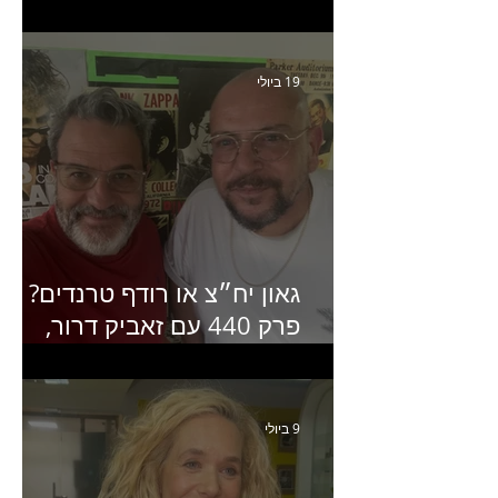
קריאייטיב בגליקמן על הקמפיי
האחרון של קראנץ׳
19 ביולי
גאון יח״צ או רודף טרנדים?
פרק 440 עם זאביק דרור,
בעלים של משרד אסטרטגיה
ותקשורת
9 ביולי