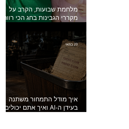
מלחמת שבועות, הקרב על
מקררי הגבינות בחג הכי רווחי
בשנה- פרק 438 עם מעין דר,
סמנכ״לית השיווק והמכירות
של מחלבות גד
20 במאי
איך מודל התמחור משתנה
בעידן ה-AI ואיך אתם יכולים
להרוויח מזה?