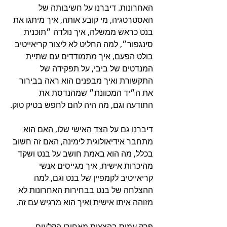
האחרונות. דיברנו על חשיבותה של 
האסטרטגיה, מי קובע אותה, איך מיתגו את 
בנט כראש ממשלה, איך נולדה ״תוכנית 
סינגפור״, למה החליט לא ליצור קריאייטיב 
בולט הפעם, איך מתמודדים עם שתיית 
המנדטים של ביבי, על תפקידה של 
התקשורת ואיך מבפנים הוא ראה בבירור 
את ה״יד המכוונת״ שמהנדסת את 
התודעה וגם, מה היה להם לחפש בטיק טוק.
דיברנו גם על הצד האישי שלו, האם הוא 
מתחבר אידיאולוגית לימינה, האם זה חשוב 
בכלל, מה הוא באמת חושב על בנט ושקד 
מהיכרות אישית, איך מגייסים אנשי 
קריאייטיב לקמפיין של בנט וגם, למה 
ההצלחה של בנט בבחירות האחרונות לא 
מזוהה איתו אישית ואיך הוא מרגיש עם זה.
פרק עמוס בהצצות מאחורי הקלעים 