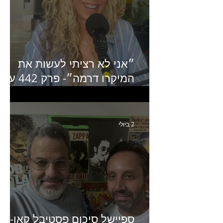
״אני לא רציתי לעשות את
המיקרו דרמה״- פרק 442 עם
איילת ניצן סמנכ״לית השיווק
של יד2
2 ביולי
ספיישל סיכום פסטיבל קאן-