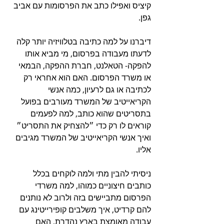
קיציס ואפילו כתב את הפרסומות עם אביב 
גפן.
דיברנו על למה כתיבה בטלוויזיה יותר קלה 
לדעתו מעבודה בפרסום, מי מביא אותו 
להפקה- הטאלנט, חברת ההפקה, הבמאי 
או משרד הפרסום. האם הוא אחראי רק 
לכתיבה או גם לרעיון, כמה אנשי 
הקריאייטיב של המשרד מעורבים בפועל 
בתסריטים שהוא כותב, למה לפעמים 
קוראים לו רק כדי ״להצחיק את התסריט״ 
ואיך אנשי הקריאייטיב של המשרד מגיבים 
אליו.
ניסיתי להבין מתי ולמה לוקחים בכלל 
כותבים חיצוניים כמוהו, למה משרדי 
הפרסום מתביישים בזה ולרוב לא נותנים 
להם קרדיט, איך משלבים קופירייטינג עם 
עבודה מאומצת בארץ נהדרת, האם 