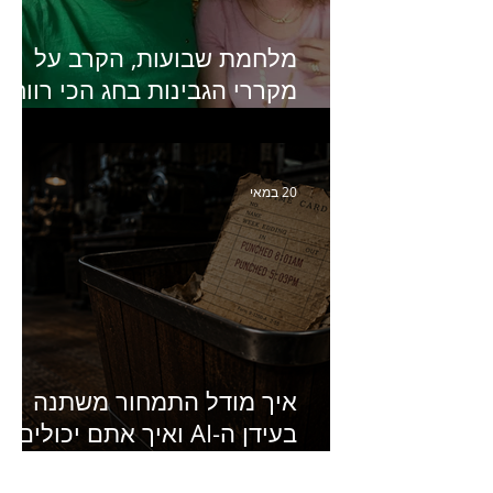
מלחמת שבועות, הקרב על
מקררי הגבינות בחג הכי רווחי
בשנה- פרק 438 עם מעין דר,
סמנכ״לית השיווק והמכירות
של מחלבות גד
20 במאי
איך מודל התמחור משתנה
בעידן ה-AI ואיך אתם יכולים
להרוויח מזה?