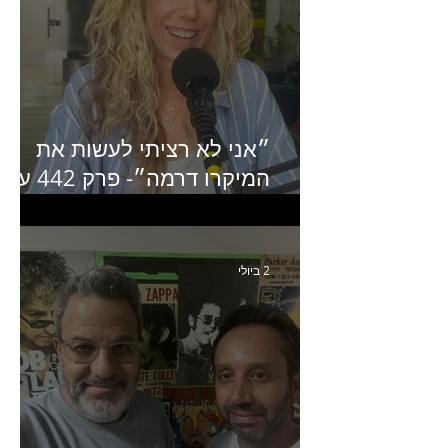
״אני לא רציתי לעשות את
המיקרו דרמה״- פרק 442 עם
איילת ניצן סמנכ״לית השיווק
של יד2
2 ביולי