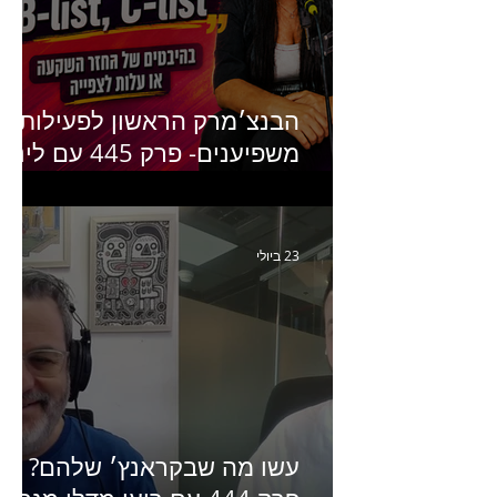
הבנצ׳מרק הראשון לפעילות
משפיענים- פרק 445 עם לינוי
יחזקאל אלבו מנכ״לית
Humanz ישראל
23 ביולי
עשו מה שבקראנץ׳ שלהם?