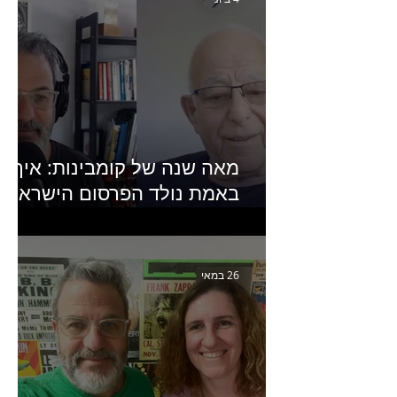
מאה שנה של קומבינות: איך
באמת נולד הפרסום הישראלי?
פרק 253 עם עמיר עירון-
מחבר הספר "מסע פרסום:
פרקים בחיי הפרסום הישראלי"
26 במאי