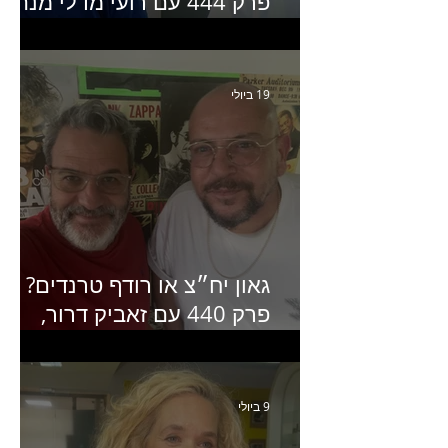
פרק 444 עם רועי מדלי מנהל
קריאייטיב בגליקמן על הקמפיי
האחרון של קראנץ׳
19 ביולי
גאון יח״צ או רודף טרנדים?
פרק 440 עם זאביק דרור,
בעלים של משרד אסטרטגיה
ותקשורת
9 ביולי