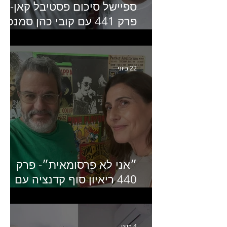
ספיישל סיכום פסטיבל קאן-
פרק 441 עם קובי כהן סמנכ״
קריאייטיב באדלר חומסקי
22 ביוני
״אני לא פרסומאית״- פרק
440 ריאיון סוף קדנציה עם
שלי שמיר קינן לשעבר
מנכ״לית באומן בר ריבנאי
4 ביוני