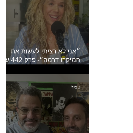
״אני לא רציתי לעשות את
המיקרו דרמה״- פרק 442 עם
איילת ניצן סמנכ״לית השיווק
של יד2
2 ביולי