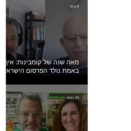
4 ביוני
מאה שנה של קומבינות: איך
באמת נולד הפרסום הישראלי?
פרק 253 עם עמיר עירון-
מחבר הספר "מסע פרסום:
פרקים בחיי הפרסום הישראלי"
26 במאי