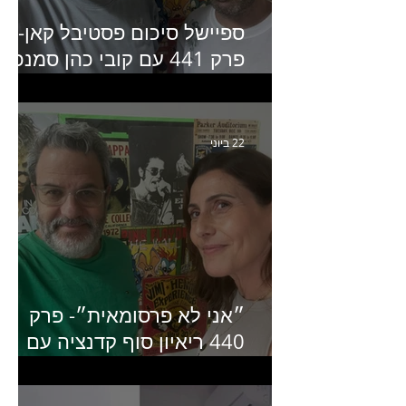
ספיישל סיכום פסטיבל קאן-
פרק 441 עם קובי כהן סמנכ״
קריאייטיב באדלר חומסקי
22 ביוני
״אני לא פרסומאית״- פרק
440 ריאיון סוף קדנציה עם
שלי שמיר קינן לשעבר
מנכ״לית באומן בר ריבנאי