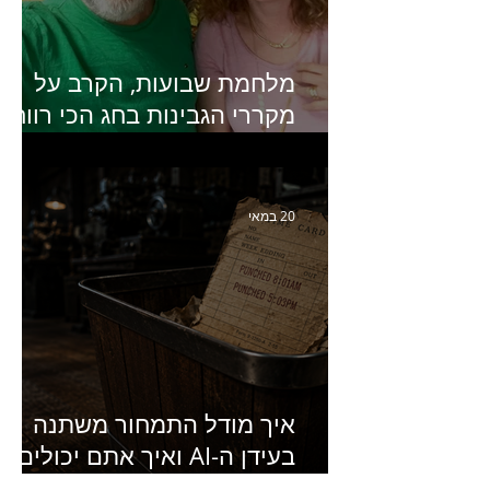
מלחמת שבועות, הקרב על
מקררי הגבינות בחג הכי רווחי
בשנה- פרק 438 עם מעין דר,
סמנכ״לית השיווק והמכירות
של מחלבות גד
20 במאי
איך מודל התמחור משתנה
בעידן ה-AI ואיך אתם יכולים
להרוויח מזה?