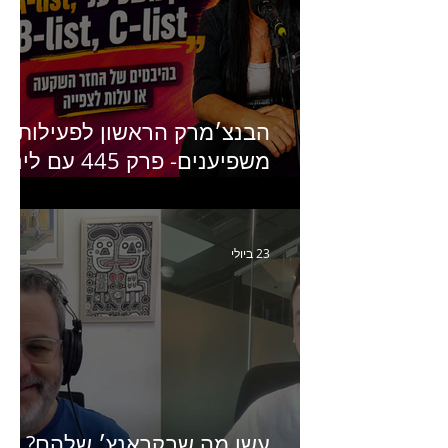
הבנצ׳מרק הראשון לפעילות
משפיענים- פרק 445 עם לינוי
יחזקאל אלבו מנכ״לית
Humanz ישראל
23 ביולי
עשו מה שבקראנץ׳ שלהם?