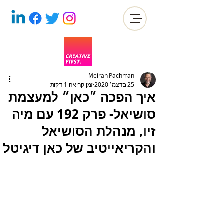
Meiran Pachman
25 בדצמ׳ 2020
זמן קריאה 1 דקות
איך הפכה ״כאן״ למעצמת
סושיאל- פרק 192 עם מיה
זיו, מנהלת הסושיאל
והקריאייטיב של כאן דיגיטל