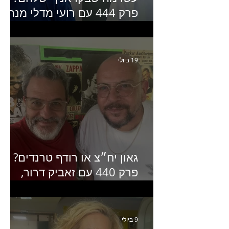
פרק 444 עם רועי מדלי מנהל
קריאייטיב בגליקמן על הקמפיי
האחרון של קראנץ׳
19 ביולי
גאון יח״צ או רודף טרנדים?
פרק 440 עם זאביק דרור,
בעלים של משרד אסטרטגיה
ותקשורת
9 ביולי