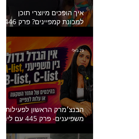
איך הופכים מיוצרי תוכן
למכונת קמפיינים? פרק 446
עם יערה אוחיון שותפה ב-izz
ומנהלת לשעבר של קהילת
היוצרים של טיקטוק
29 ביולי
הבנצ׳מרק הראשון לפעילות
משפיענים- פרק 445 עם לינוי
יחזקאל אלבו מנכ״לית
Humanz ישראל