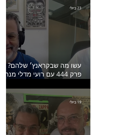
23 ביולי
עשו מה שבקראנץ׳ שלהם?
פרק 444 עם רועי מדלי מנהל
קריאייטיב בגליקמן על הקמפיי
האחרון של קראנץ׳
19 ביולי