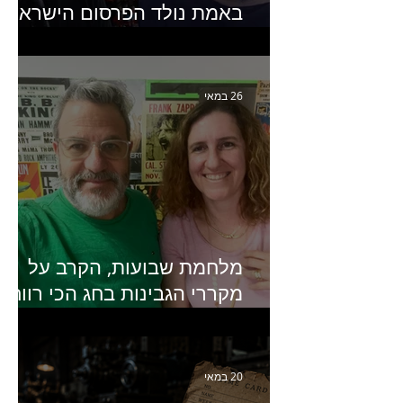
באמת נולד הפרסום הישראלי?
פרק 253 עם עמיר עירון-
מחבר הספר "מסע פרסום:
פרקים בחיי הפרסום הישראלי"
26 במאי
מלחמת שבועות, הקרב על
מקררי הגבינות בחג הכי רווחי
בשנה- פרק 438 עם מעין דר,
סמנכ״לית השיווק והמכירות
של מחלבות גד
20 במאי