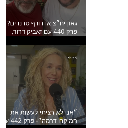
גאון יח״צ או רודף טרנדים?
פרק 440 עם זאביק דרור,
בעלים של משרד אסטרטגיה
ותקשורת
9 ביולי
״אני לא רציתי לעשות את
המיקרו דרמה״- פרק 442 עם