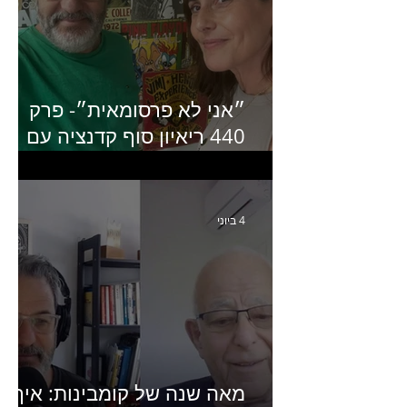
״אני לא פרסומאית״- פרק
440 ריאיון סוף קדנציה עם
שלי שמיר קינן לשעבר
מנכ״לית באומן בר ריבנאי
4 ביוני
מאה שנה של קומבינות: איך