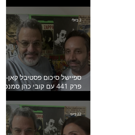
איילת ניצן סמנכ״לית השיווק
של יד2
2 ביולי
ספיישל סיכום פסטיבל קאן-
פרק 441 עם קובי כהן סמנכ״
קריאייטיב באדלר חומסקי
22 ביוני