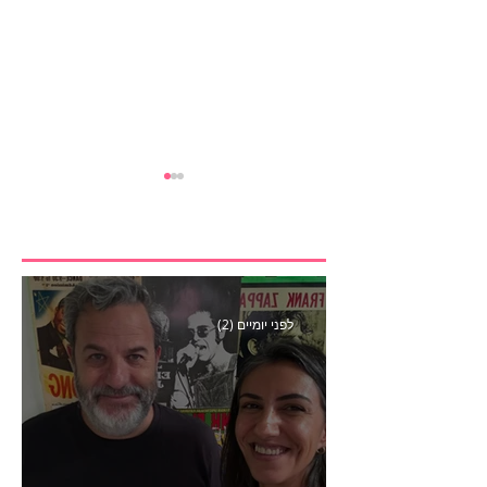
לפני יומיים (2)
ספיישל סיכום פסטיבל
קאן- פרק 441 עם קובי כהן
סמנכ״ל קריאייטיב באדלר
חומסקי