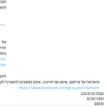
הקרי
תתכו
-----
הניו
בעול
nkt-
tter
לתגו
והשראה על פרסום, שיווק וקריאייטיב, אתם מוזמנים להצטרף לקב
h
ttps://www.facebook.com/groups/createam
מנהלי קריאייטיב
קופירייטרים
פרסום