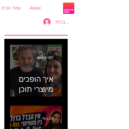
About
עמוד הבית
להתחברות
לפני 3 ימים
איך הופכים
מיוצרי תוכן
למכונת
קמפיינים? פרק
446 עם יערה
29 ביולי