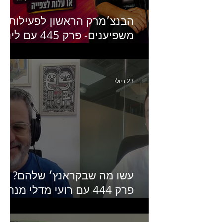
הבנצ׳מרק הראשון לפעילות
משפיענים- פרק 445 עם לינוי
יחזקאל אלבו מנכ״לית
Humanz ישראל
23 ביולי
עשו מה שבקראנץ׳ שלהם?
פרק 444 עם רועי מדלי מנהל
קריאייטיב בגליקמן על הקמפיי
האחרון של קראנץ׳