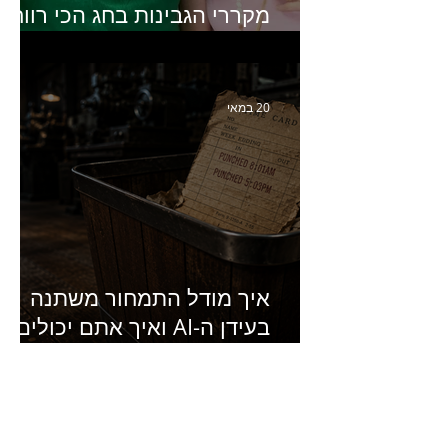
מקררי הגבינות בחג הכי רווחי
בשנה- פרק 438 עם מעין דר,
סמנכ״לית השיווק והמכירות
של מחלבות גד
20 במאי
איך מודל התמחור משתנה
בעידן ה-AI ואיך אתם יכולים
להרוויח מזה?