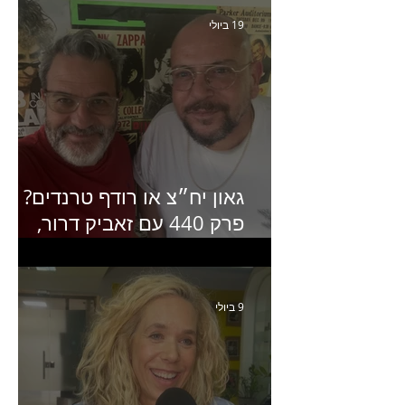
19 ביולי
גאון יח״צ או רודף טרנדים?
פרק 440 עם זאביק דרור,
בעלים של משרד אסטרטגיה
ותקשורת
9 ביולי