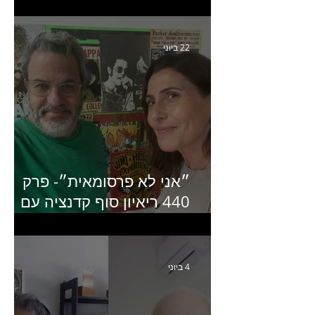
קריאייטיב באדלר חומסקי
22 ביוני
״אני לא פרסומאית״- פרק
440 ריאיון סוף קדנציה עם
שלי שמיר קינן לשעבר
מנכ״לית באומן בר ריבנאי
4 ביוני