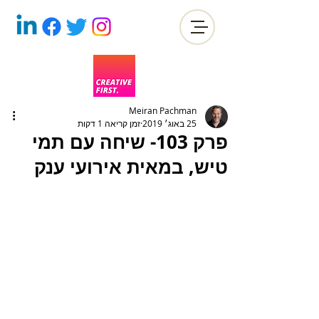
Meiran Pachman
25 באוג׳ 2019
זמן קריאה 1 דקות
פרק 103- שיחה עם תמי
טיש, במאית אירועי ענק