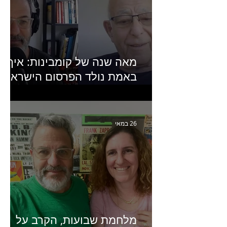
מאה שנה של קומבינות: איך
באמת נולד הפרסום הישראלי?
פרק 253 עם עמיר עירון-
מחבר הספר "מסע פרסום:
פרקים בחיי הפרסום הישראלי"
26 במאי
מלחמת שבועות, הקרב על