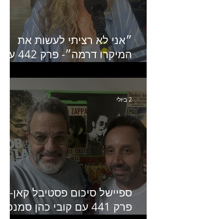
״אני לא רציתי לעשות את
המיקרו דרמה״- פרק 442 עם
איילת ניצן סמנכ״לית השיווק
של יד2
2 ביולי
ספיישל סיכום פסטיבל קאן-
פרק 441 עם קובי כהן סמנכ״