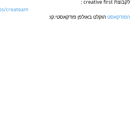
לקבוצת creative first :
ps/createam
הפודקאסט
 הוקלט באולפן פודקאסטי.קו: