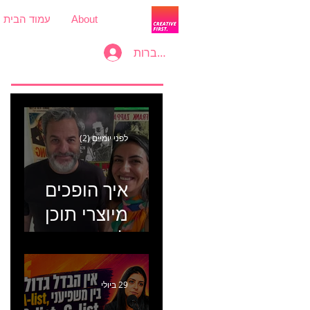
About
עמוד הבית
להתחברות
לפני יומיים (2)
איך הופכים
מיוצרי תוכן
למכונת
קמפיינים? פרק
446 עם יערה
29 ביולי