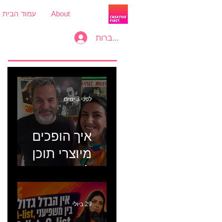
About
עמוד הבית
להתחברות
לפני 3 ימים
איך הופכים
מיוצרי תוכן
למכונת
קמפיינים? פרק
446 עם יערה
29 ביולי