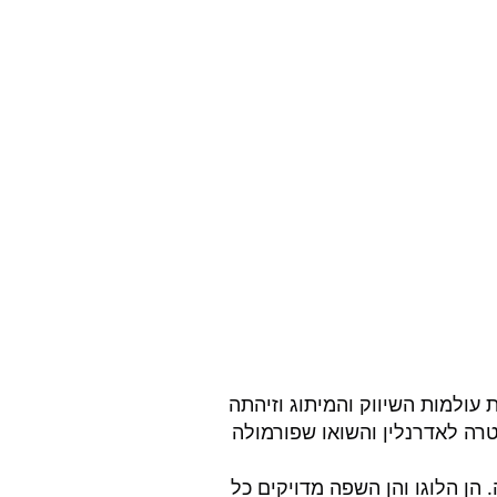
Liberty Med הבינה היטב את עולמות השיווק והמיתוג וזיהתה 
רה לאדרנלין והשואו שפורמולה 
 הן הלוגו והן השפה מדויקים כל 