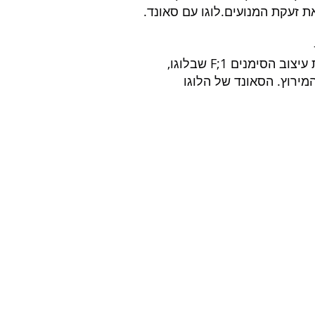
 זעקת המנועים.לוגו עם סאונד.
צעד שלא הרבה חברות מרשות לעצמן. הפונט ממשיך את עיצוב הסימנים F;1 שבלוגו, 
ירוץ. הסאונד של הלוגו 