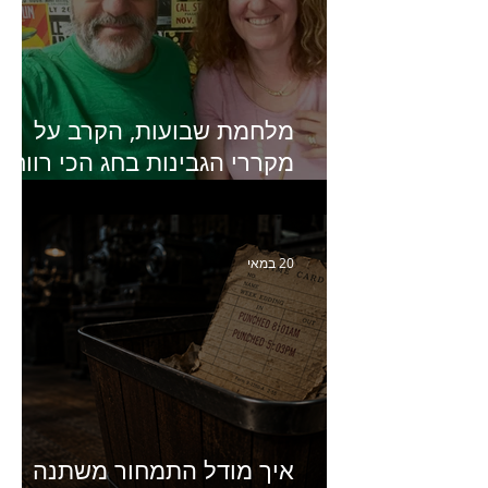
מלחמת שבועות, הקרב על
מקררי הגבינות בחג הכי רווחי
בשנה- פרק 438 עם מעין דר,
סמנכ״לית השיווק והמכירות
של מחלבות גד
20 במאי
איך מודל התמחור משתנה