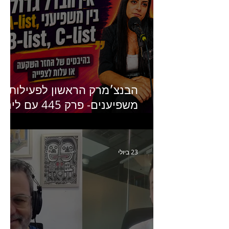
הבנצ׳מרק הראשון לפעילות
משפיענים- פרק 445 עם לינוי
יחזקאל אלבו מנכ״לית
Humanz ישראל
23 ביולי