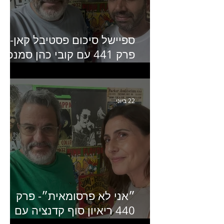
ספיישל סיכום פסטיבל קאן-
פרק 441 עם קובי כהן סמנכ״
קריאייטיב באדלר חומסקי
22 ביוני
״אני לא פרסומאית״- פרק
440 ריאיון סוף קדנציה עם