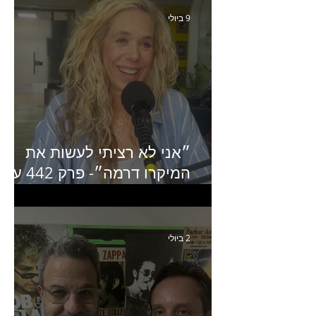
9 ביולי
״אני לא רציתי לעשות את
המיקרו דרמה״- פרק 442 עם
איילת ניצן סמנכ״לית השיווק
של יד2
2 ביולי