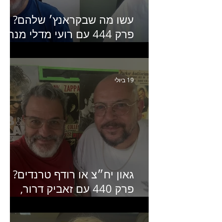
עשו מה שבקראנץ׳ שלהם?
פרק 444 עם רועי מדלי מנהל
קריאייטיב בגליקמן על הקמפיי
האחרון של קראנץ׳
19 ביולי
גאון יח״צ או רודף טרנדים?
פרק 440 עם זאביק דרור,
בעלים של משרד אסטרטגיה
ותקשורת