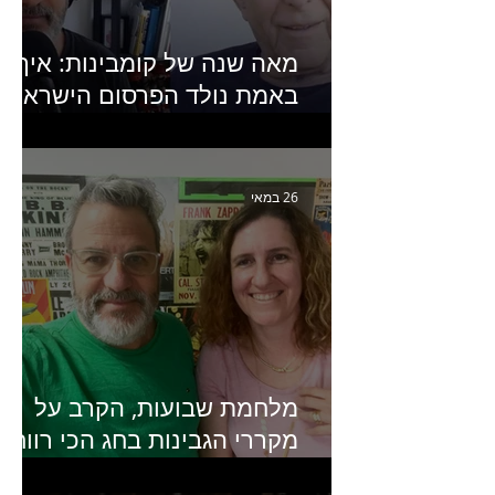
מאה שנה של קומבינות: איך
באמת נולד הפרסום הישראלי?
פרק 253 עם עמיר עירון-
מחבר הספר "מסע פרסום:
פרקים בחיי הפרסום הישראלי"
26 במאי
מלחמת שבועות, הקרב על
מקררי הגבינות בחג הכי רווחי
בשנה- פרק 438 עם מעין דר,