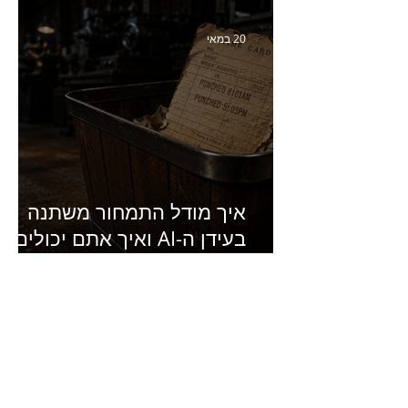
סמנכ״לית השיווק והמכירות
של מחלבות גד
20 במאי
איך מודל התמחור משתנה
בעידן ה-AI ואיך אתם יכולים
להרוויח מזה?