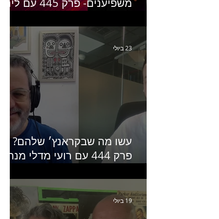
משפיענים- פרק 445 עם לינוי
יחזקאל אלבו מנכ״לית
Humanz ישראל
23 ביולי
עשו מה שבקראנץ׳ שלהם?
פרק 444 עם רועי מדלי מנהל
קריאייטיב בגליקמן על הקמפיי
האחרון של קראנץ׳
19 ביולי