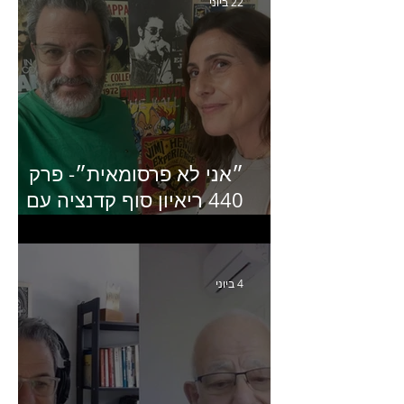
22 ביוני
״אני לא פרסומאית״- פרק
440 ריאיון סוף קדנציה עם
שלי שמיר קינן לשעבר
מנכ״לית באומן בר ריבנאי
4 ביוני