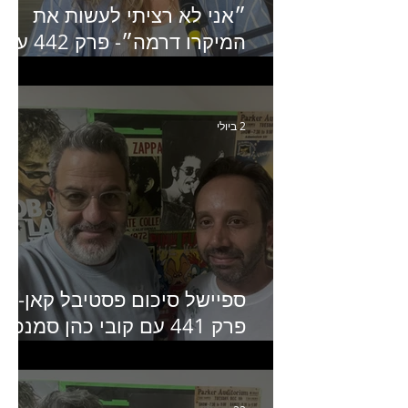
״אני לא רציתי לעשות את
המיקרו דרמה״- פרק 442 עם
איילת ניצן סמנכ״לית השיווק
של יד2
2 ביולי
ספיישל סיכום פסטיבל קאן-
פרק 441 עם קובי כהן סמנכ״
קריאייטיב באדלר חומסקי