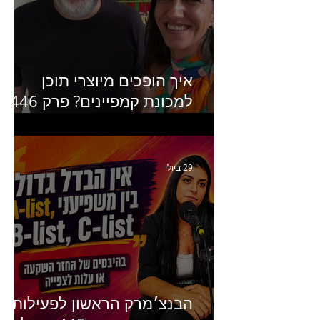
חומסקי
איך הופכים מיוצרי תוכן
למכונת קמפיינים? פרק 446
עם יערה אוחיון שותפה ב-izz
ומנהלת לשעבר של קהילת
היוצרים של טיקטוק
29 ביולי
הבנצ׳מרק הראשון לפעילות