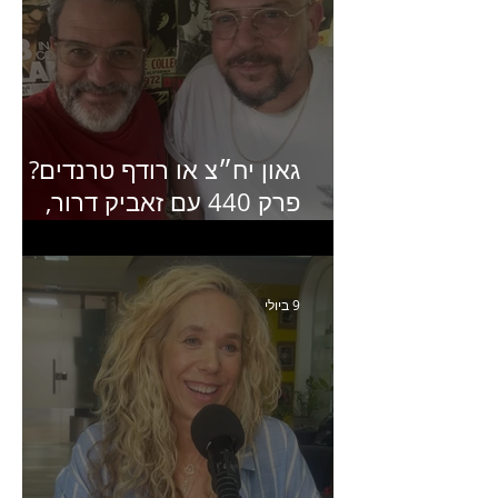
גאון יח״צ או רודף טרנדים?
פרק 440 עם זאביק דרור,
בעלים של משרד אסטרטגיה
ותקשורת
9 ביולי