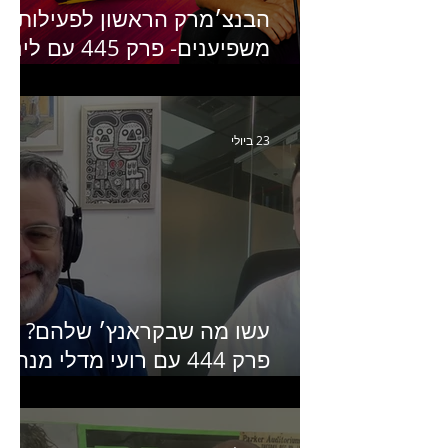
הבנצ׳מרק הראשון לפעילות
משפיענים- פרק 445 עם לינוי
יחזקאל אלבו מנכ״לית
Humanz ישראל
23 ביולי
עשו מה שבקראנץ׳ שלהם?
פרק 444 עם רועי מדלי מנהל
קריאייטיב בגליקמן על הקמפיי
האחרון של קראנץ׳