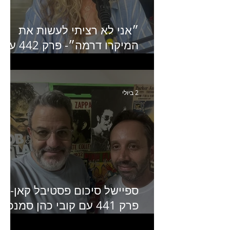
״אני לא רציתי לעשות את
המיקרו דרמה״- פרק 442 עם
איילת ניצן סמנכ״לית השיווק
של יד2
2 ביולי
ספיישל סיכום פסטיבל קאן-
פרק 441 עם קובי כהן סמנכ״
קריאייטיב באדלר חומסקי