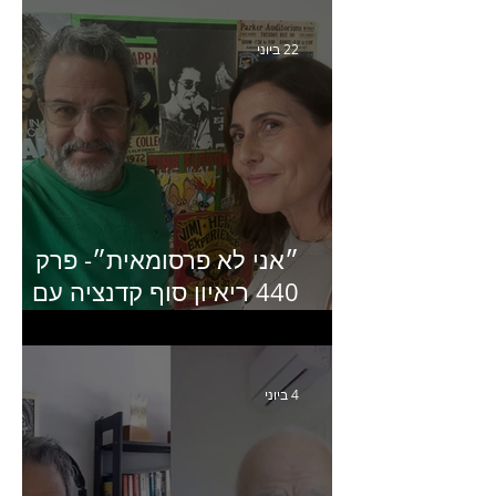
22 ביוני
״אני לא פרסומאית״- פרק
440 ריאיון סוף קדנציה עם
שלי שמיר קינן לשעבר
מנכ״לית באומן בר ריבנאי
4 ביוני