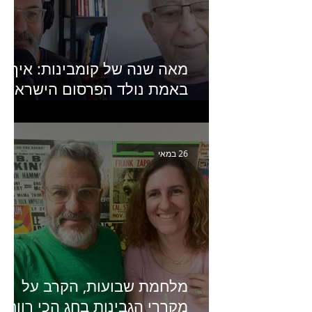
מאה שנה של קומבינות: איך
באמת נולד הפרסום הישראלי?
פרק 253 עם עמיר עירון-
מחבר הספר "מסע פרסום:
פרקים בחיי הפרסום הישראלי"
26 במאי
מלחמת שבועות, הקרב על
מקררי הגבינות בחג הכי רווחי