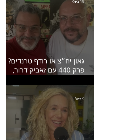
19 ביולי
גאון יח״צ או רודף טרנדים?
פרק 440 עם זאביק דרור,
בעלים של משרד אסטרטגיה
ותקשורת
9 ביולי