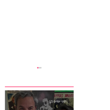
לפני יומיים (2)
הבנצ׳מרק הראשון