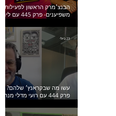
הבנצ׳מרק הראשון לפעילות
משפיענים- פרק 445 עם לינוי
יחזקאל אלבו מנכ״לית
Humanz ישראל
23 ביולי
עשו מה שבקראנץ׳ שלהם?
פרק 444 עם רועי מדלי מנהל
קריאייטיב בגליקמן על הקמפיי
האחרון של קראנץ׳