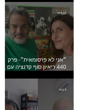
22 ביוני
״אני לא פרסומאית״- פרק
440 ריאיון סוף קדנציה עם
שלי שמיר קינן לשעבר
מנכ״לית באומן בר ריבנאי
4 ביוני