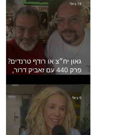
19 ביולי
גאון יח״צ או רודף טרנדים?
פרק 440 עם זאביק דרור,
בעלים של משרד אסטרטגיה
ותקשורת
9 ביולי