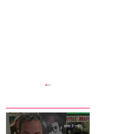
לפני 3 ימים
הבנצ׳מרק הראשון