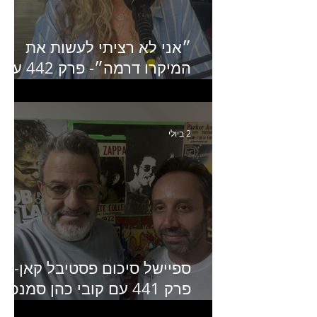
״אני לא רציתי לעשות את
המיקרו דרמה״- פרק 442 עם
איילת ניצן סמנכ״לית השיווק
של יד2
2 ביולי
ספיישל סיכום פסטיבל קאן-
פרק 441 עם קובי כהן סמנכ״
קריאייטיב באדלר חומסקי