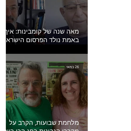
מאה שנה של קומבינות: איך
באמת נולד הפרסום הישראלי?
פרק 253 עם עמיר עירון-
מחבר הספר "מסע פרסום:
פרקים בחיי הפרסום הישראלי"
26 במאי
מלחמת שבועות, הקרב על
מקררי הגבינות בחג הכי רווחי