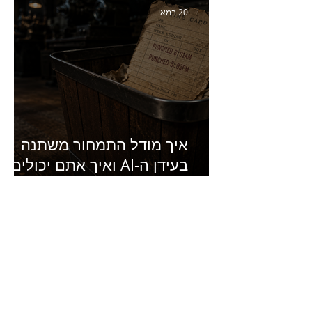
של מחלבות גד
20 במאי
איך מודל התמחור משתנה
בעידן ה-AI ואיך אתם יכולים
להרוויח מזה?