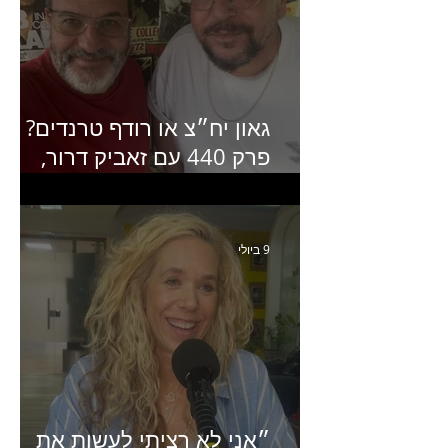
גאון יח״צ או רודף טרנדים?
פרק 440 עם זאביק דרור,
בעלים של משרד אסטרטגיה
ותקשורת
9 ביולי
״אני לא רציתי לעשות את