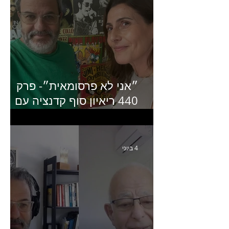
״אני לא פרסומאית״- פרק
440 ריאיון סוף קדנציה עם
שלי שמיר קינן לשעבר
מנכ״לית באומן בר ריבנאי
4 ביוני