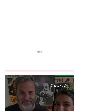
לפני יומיים (2)
הבנצ׳מרק הראשון
לפעילות משפיענים- פרק
445 עם לינוי יחזקאל אלבו
מנכ״לית Humanz ישראל