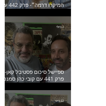
המיקרו דרמה״- פרק 442 עם
איילת ניצן סמנכ״לית השיווק
של יד2
2 ביולי
ספיישל סיכום פסטיבל קאן-
פרק 441 עם קובי כהן סמנכ״
קריאייטיב באדלר חומסקי
22 ביוני