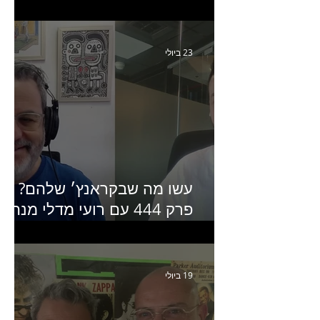
יחזקאל אלבו מנכ״לית
Humanz ישראל
23 ביולי
עשו מה שבקראנץ׳ שלהם?
פרק 444 עם רועי מדלי מנהל
קריאייטיב בגליקמן על הקמפיי
האחרון של קראנץ׳
19 ביולי