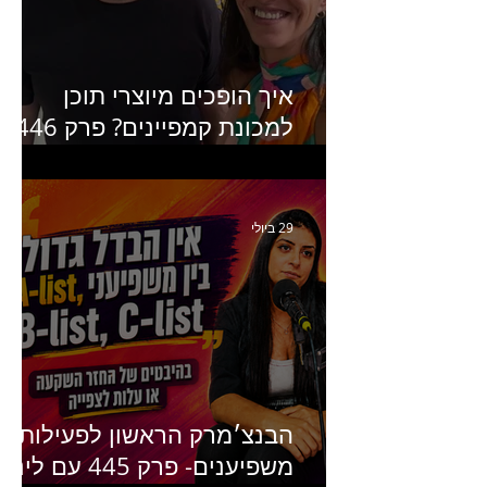
איך הופכים מיוצרי תוכן
למכונת קמפיינים? פרק 446
עם יערה אוחיון שותפה ב-izz
ומנהלת לשעבר של קהילת
היוצרים של טיקטוק
29 ביולי
הבנצ׳מרק הראשון לפעילות
משפיענים- פרק 445 עם לינוי