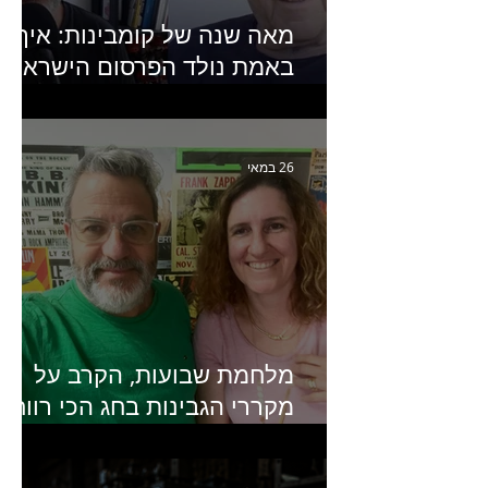
מאה שנה של קומבינות: איך
באמת נולד הפרסום הישראלי?
פרק 253 עם עמיר עירון-
מחבר הספר "מסע פרסום:
פרקים בחיי הפרסום הישראלי"
26 במאי
מלחמת שבועות, הקרב על
מקררי הגבינות בחג הכי רווחי
בשנה- פרק 438 עם מעין דר,
סמנכ״לית השיווק והמכירות