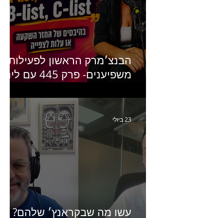
הבנצ׳מרק הראשון לפעילות
משפיענים- פרק 445 עם לינוי
יחזקאל אלבו מנכ״לית
Humanz ישראל
23 ביולי
עשו מה שבקראנץ׳ שלהם?