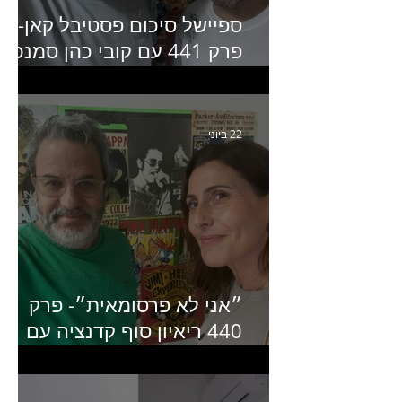
ספיישל סיכום פסטיבל קאן-
פרק 441 עם קובי כהן סמנכ״
קריאייטיב באדלר חומסקי
22 ביוני
״אני לא פרסומאית״- פרק
440 ריאיון סוף קדנציה עם
שלי שמיר קינן לשעבר
מנכ״לית באומן בר ריבנאי