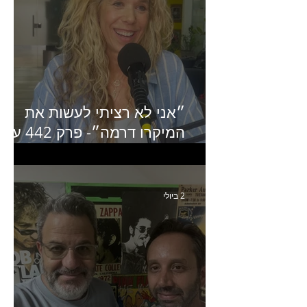
״אני לא רציתי לעשות את
המיקרו דרמה״- פרק 442 עם
איילת ניצן סמנכ״לית השיווק
של יד2
2 ביולי