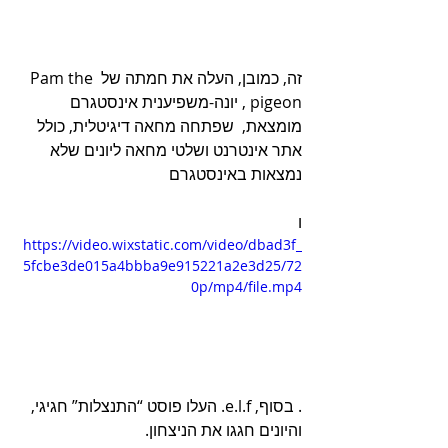
זה, כמובן, העלה את חמתה של Pam the 
pigeon , יונה-משפיענית אינסטגרם 
מומצאת,  שפתחה מחאה דיגיטלית, כולל 
אתר אינטרנט ושלטי מחאה ליונים שלא 
נמצאות באינסטגרם
ו
https://video.wixstatic.com/video/dbad3f_
5fcbe3de015a4bbba9e915221a2e3d25/72
0p/mp4/file.mp4
. בסוף, e.l.f. העלו פוסט “התנצלות” חגיגי, 
והיונים חגגו את הניצחון.