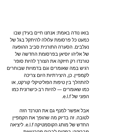
בואו נודה באמת: אנחנו חיים בעידן שבו 
כמעט כל פרסומת עלולה להיתקל בגל של 
נעלבים. הסערה התורנית סביב ההופעה 
של אליהו יוסיאן בפרסומת החדשה של 
טורנדו רק חיזקה את הצורך להיות סופר 
רגיש במה שאומרים וגם בדמויות שבוחרים 
לקמפיין. כן, היצירתיות היום צריכה 
להתהלך בין טיפות הפוליטיקלי קורקט, או 
כמו שאומרים — להיות רב-כישרונית כמו 
הפוני של e.l.f.
אבל אפשר למנף גם את הטרנד הזה 
לטובה. זה בדיוק מה שהופך את הקמפיין 
החדש של מותג הקוסמטיקה e.l.f. ליציאה 
מבריקה: במקום לברוח מהרגישות 