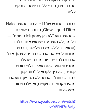
התרבותית, הם צוללים פנימה וצוחקים 
עליה.
בסרטון החדש של e.l.f. עבור המוצר Halo 
Glow Liquid Filter, הדוברת אומרת 
שהמוצר הוא “לא רק one-trick pony” — 
כלומר, לא מוצר עם שימוש אחד בלבד 
(המוצר יכול לשמש כהיילייטר, כבסיס 
מתחת למייקאפ או פשוט בפני עצמו). אבל 
אז נכנס לפריים פוני מדבר, שנעלב 
מהביטוי וטוען שזה מעליב כלפי סוסים 
קטנים, ושעדיף לקרוא לו “סוס קטן 
רב-כישרונות”. ואם זה לא מספיק, הוא גם 
מדגים: קסמים, חיקויים, ואפילו נגיסות 
משעשעות.
https://www.youtube.com/watch?
v=YEPNf7dBekg