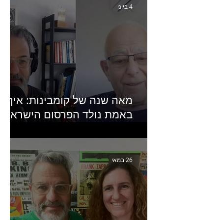
4 ביוני
מאה שנה של קומבינות: איך
באמת נולד הפרסום הישראלי?
פרק 253 עם עמיר עירון-
מחבר הספר "מסע פרסום:
פרקים בחיי הפרסום הישראלי"
26 במאי