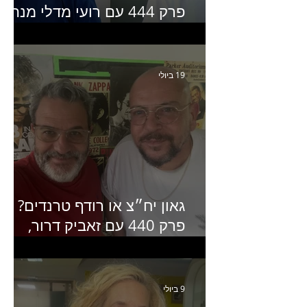
פרק 444 עם רועי מדלי מנהל
קריאייטיב בגליקמן על הקמפיי
האחרון של קראנץ׳
19 ביולי
גאון יח״צ או רודף טרנדים?
פרק 440 עם זאביק דרור,
בעלים של משרד אסטרטגיה
ותקשורת
9 ביולי