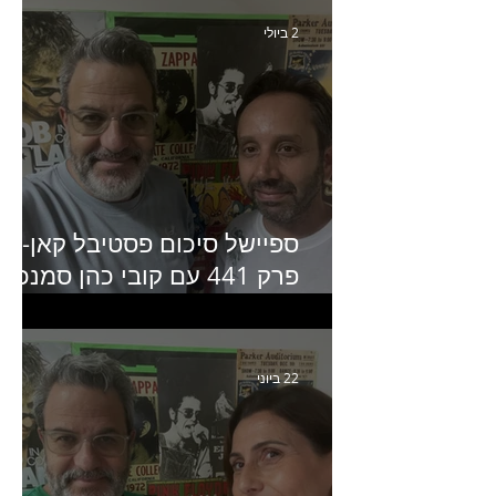
2 ביולי
ספיישל סיכום פסטיבל קאן-
פרק 441 עם קובי כהן סמנכ״
קריאייטיב באדלר חומסקי
22 ביוני