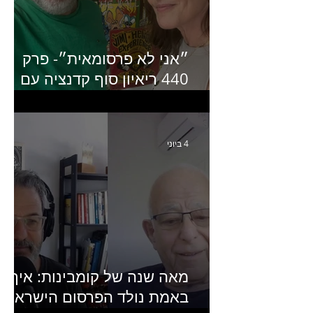
״אני לא פרסומאית״- פרק
440 ריאיון סוף קדנציה עם
שלי שמיר קינן לשעבר
מנכ״לית באומן בר ריבנאי
4 ביוני
מאה שנה של קומבינות: איך
באמת נולד הפרסום הישראלי?