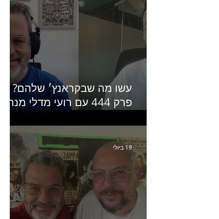
עשו מה שבקראנץ׳ שלהם?
פרק 444 עם רועי מדלי מנהל
קריאייטיב בגליקמן על הקמפיי
האחרון של קראנץ׳
19 ביולי