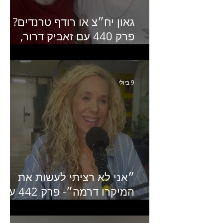
גאון יח״צ או רודף טרנדים?
פרק 440 עם זאביק דרור,
בעלים של משרד אסטרטגיה
ותקשורת
9 ביולי
״אני לא רציתי לעשות את
המיקרו דרמה״- פרק 442 עם
איילת ניצן סמנכ״לית השיווק
של יד2