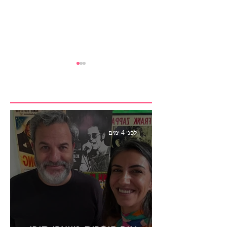
לפני 4 ימים
״אני לא רציתי לעשות את
המיקרו דרמה״- פרק 442
עם איילת ניצן סמנכ״לית
השיווק של יד2